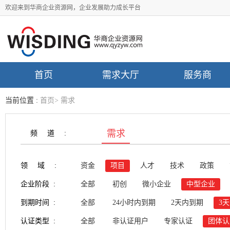
欢迎来到华商企业资源网，企业发展助力成长平台
首页
需求大厅
服务商
当前位置 :
首页
>
需求
需求
频道:
领域:
资金
项目
人才
技术
政策
企业阶段 :
全部
初创
微小企业
中型企业
到期时间 :
全部
24小时内到期
2天内到期
3
认证类型 :
全部
非认证用户
专家认证
团体认