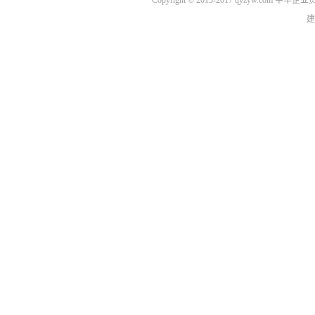
Copyright © 2013-2017 qyzyw.com 
建