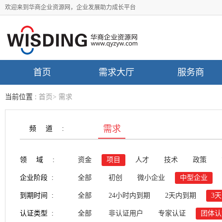
欢迎来到华商企业资源网，企业发展助力成长平台
首页
需求大厅
服务商
当前位置 :
首页
>
需求
需求
频道:
领域:
资金
项目
人才
技术
政策
企业阶段 :
全部
初创
微小企业
中型企业
到期时间 :
全部
24小时内到期
2天内到期
3
认证类型 :
全部
非认证用户
专家认证
团体认