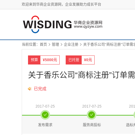
欢迎来到华商企业资源网，企业发展助力成长平台
当前位置：
首页

管理

企业注册

关于香乐公司“商标注册”订单需
预算
¥5000元
已托管
¥0元
关于香乐公司“商标注册”订单
已完成
2017-07-25
2017-07-25
201


发布需求
服务商投标
选标