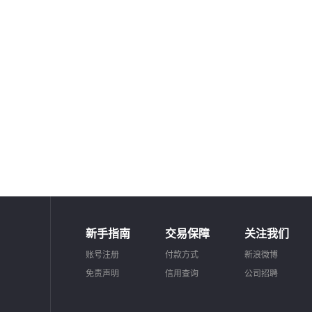
新手指南
交易保障
关注我们
账号注册
付款方式
新浪微博
免责声明
信用查询
公司招聘