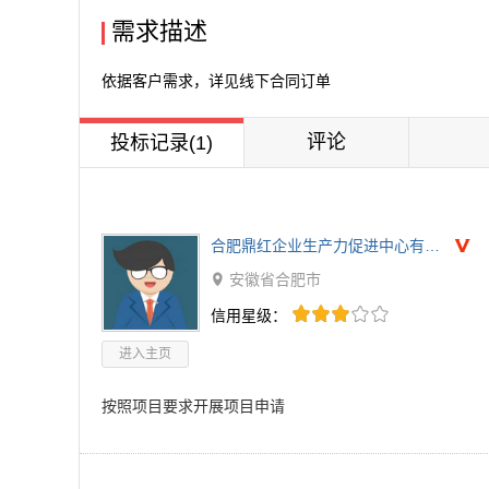
需求描述
依据客户需求，详见线下合同订单
评论
投标记录(1)
合肥鼎红企业生产力促进中心有限公司
安徽省合肥市









信用星级：
进入主页
按照项目要求开展项目申请