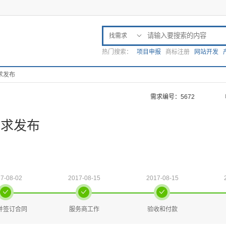
找需求

热门搜索：
项目申报
商标注册
网站开发
求发布
需求编号：5672
需求发布
7-08-02
2017-08-15
2017-08-15



并签订合同
服务商工作
验收和付款