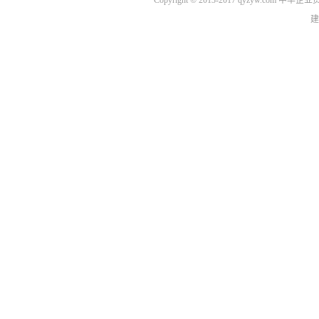
Copyright © 2013-2017 qyzyw.com 
建