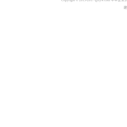
Copyright © 2013-2017 qyzyw.com 
建