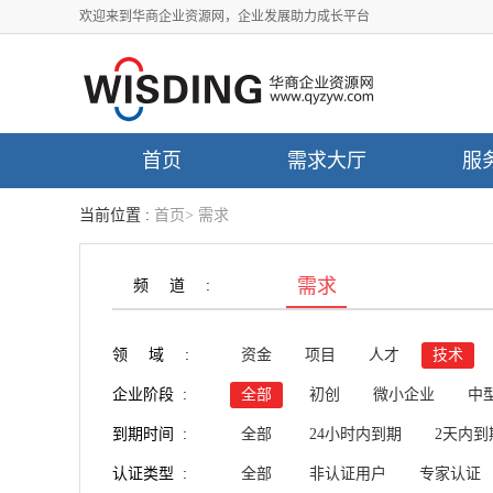
欢迎来到华商企业资源网，企业发展助力成长平台
首页
需求大厅
服
当前位置 :
首页
>
需求
需求
频道:
领域:
资金
项目
人才
技术
企业阶段 :
全部
初创
微小企业
中
到期时间 :
全部
24小时内到期
2天内到
认证类型 :
全部
非认证用户
专家认证