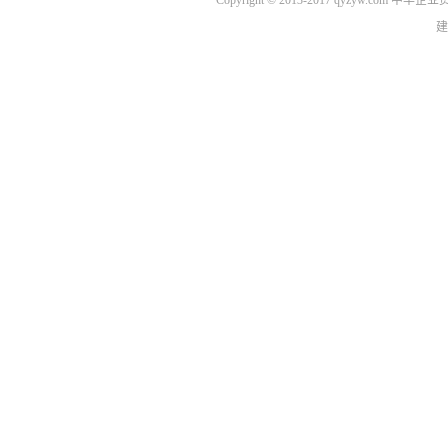
Copyright © 2013-2017 qyzyw.com 
建