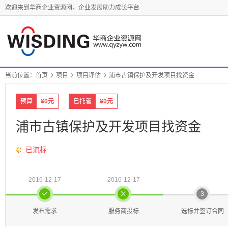
欢迎来到华商企业资源网，企业发展助力成长平台
当前位置：
首页

项目

项目评估

浦市古镇保护及开发项目找资金
预算
¥0元
已托管
¥0元
浦市古镇保护及开发项目找资金
已流标
2016-12-17
2016-12-17


3
发布需求
服务商投标
选标并签订合同