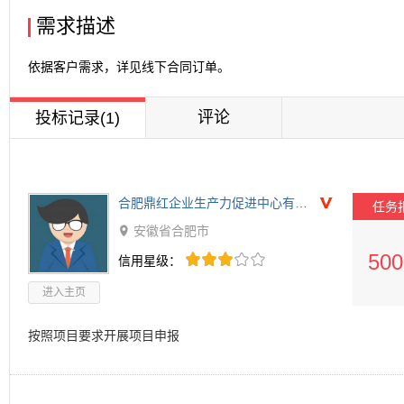
需求描述
依据客户需求，详见线下合同订单。
评论
投标记录(1)
合肥鼎红企业生产力促进中心有限公司
任务
安徽省合肥市

500








信用星级：
进入主页
按照项目要求开展项目申报